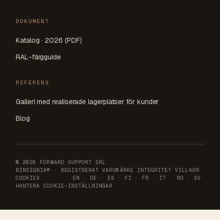
DOKUMENT
Katalog · 2026 (PDF)
RAL-färgguide
REFERENS
Galleri med realiserade lagerplatser för kunder
Blog
© 2026 FORWARD SUPPORT SRL
·
BINSIGNIA® · REGISTRERAT VARUMÄRKE
·
INTEGRITET
·
VILLKOR
·
COOKIES
EN
·
DE
·
ES
·
FI
·
FR
·
IT
·
RO
·
SV
·
HANTERA COOKIE-INSTÄLLNINGAR