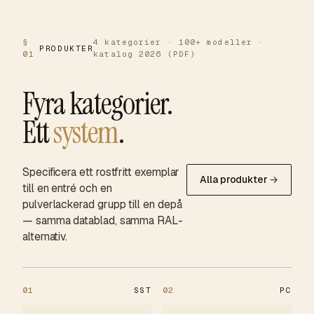
§
4 kategorier · 100+ modeller ·
PRODUKTER
01
katalog 2026 (PDF)
Fyra kategorier.
Ett
system
.
Specificera ett rostfritt exemplar
Alla produkter
→
till en entré och en
pulverlackerad grupp till en depå
— samma datablad, samma RAL-
alternativ.
01
SST
02
PC