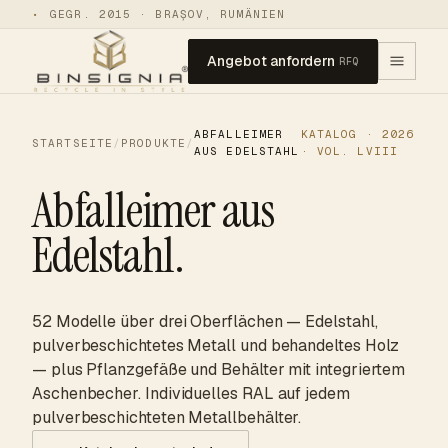
•
GEGR. 2015 · BRAȘOV, RUMÄNIEN
Angebot anfordern
RFQ
ABFALLEIMER
KATALOG · 2026
STARTSEITE
/
PRODUKTE
/
AUS EDELSTAHL
· VOL. LVIII
Abfalleimer aus
Edelstahl.
52 Modelle über drei Oberflächen — Edelstahl,
pulverbeschichtetes Metall und behandeltes Holz
— plus Pflanzgefäße und Behälter mit integriertem
Aschenbecher. Individuelles RAL auf jedem
pulverbeschichteten Metallbehälter.