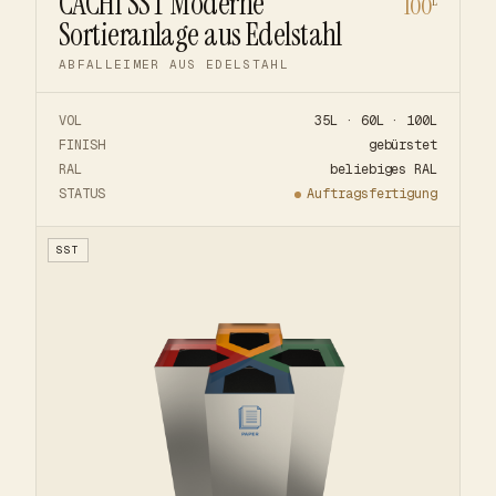
CACHI SST Moderne
100
L
Sortieranlage aus Edelstahl
ABFALLEIMER AUS EDELSTAHL
VOL
35L · 60L · 100L
FINISH
gebürstet
RAL
beliebiges RAL
STATUS
Auftragsfertigung
SST