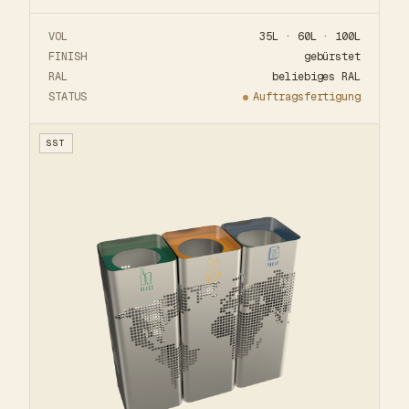
VOL
35L · 60L · 100L
FINISH
gebürstet
RAL
beliebiges RAL
STATUS
Auftragsfertigung
SST