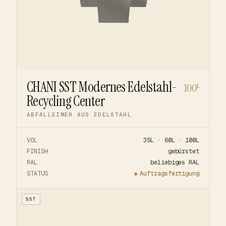
CHANI SST Modernes Edelstahl-
100
L
Recycling Center
ABFALLEIMER AUS EDELSTAHL
VOL
35L · 60L · 100L
FINISH
gebürstet
RAL
beliebiges RAL
STATUS
Auftragsfertigung
SST