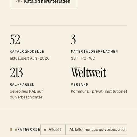
Katalog herunterladen
PDF
52
3
KATALOGMODELLE
MATERIALOBERFLÄCHEN
aktualisiert Aug · 2026
SST · PC · WD
213
Weltweit
RAL-FARBEN
VERSAND
beliebiges RAL auf
Kommunal · privat · institutionell
pulverbeschichtet
Alle
Abfalleimer aus pulverbeschichtetem
§ A
KATEGORIE
107