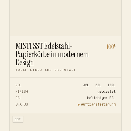
MISTI SST Edelstahl-
100
L
Papierkörbe in modernem
Design
ABFALLEIMER AUS EDELSTAHL
VOL
35L · 60L · 100L
FINISH
gebürstet
RAL
beliebiges RAL
STATUS
Auftragsfertigung
SST