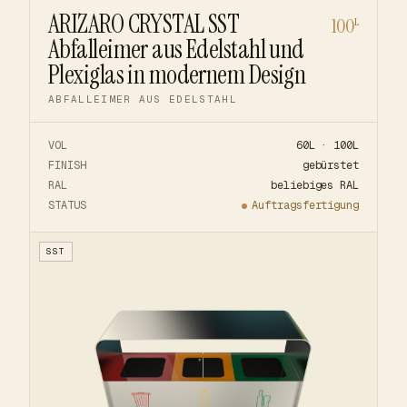
ARIZARO CRYSTAL SST
100
L
Abfalleimer aus Edelstahl und
Plexiglas in modernem Design
ABFALLEIMER AUS EDELSTAHL
VOL
60L · 100L
FINISH
gebürstet
RAL
beliebiges RAL
STATUS
Auftragsfertigung
SST