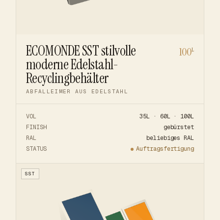
ECOMONDE SST stilvolle
100
L
moderne Edelstahl-
Recyclingbehälter
ABFALLEIMER AUS EDELSTAHL
VOL
35L · 60L · 100L
FINISH
gebürstet
RAL
beliebiges RAL
STATUS
Auftragsfertigung
SST