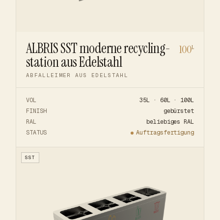
ALBRIS SST moderne recycling-
100
L
station aus Edelstahl
ABFALLEIMER AUS EDELSTAHL
VOL
35L · 60L · 100L
FINISH
gebürstet
RAL
beliebiges RAL
STATUS
Auftragsfertigung
SST