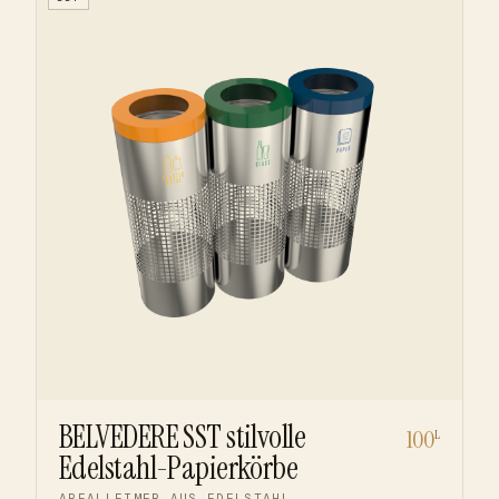
BELVEDERE SST stilvolle
100
L
Edelstahl-Papierkörbe
ABFALLEIMER AUS EDELSTAHL