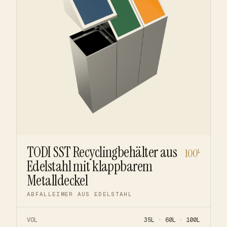
TODI SST Recyclingbehälter aus
100
L
Edelstahl mit klappbarem
Metalldeckel
ABFALLEIMER AUS EDELSTAHL
VOL
35L · 60L · 100L