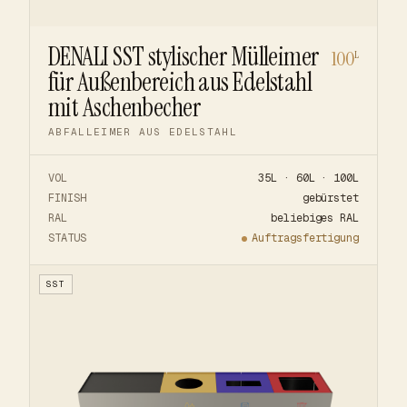
DENALI SST stylischer Mülleimer
100
L
für Außenbereich aus Edelstahl
mit Aschenbecher
ABFALLEIMER AUS EDELSTAHL
VOL
35L · 60L · 100L
FINISH
gebürstet
RAL
beliebiges RAL
STATUS
Auftragsfertigung
SST